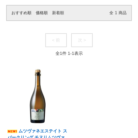
おすすめ順
価格順
新着順
全
1
商品
< 前
次 >
全
1
件
1
-
1
表示
ムツヴァネエステイト ス
パークリング チヌリムツヴァ