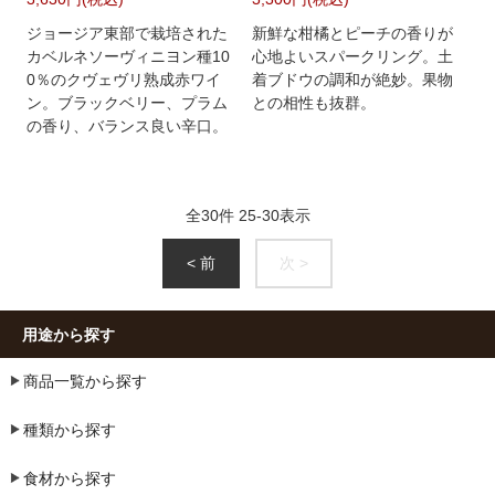
ジョージア東部で栽培された
新鮮な柑橘とピーチの香りが
カベルネソーヴィニヨン種10
心地よいスパークリング。土
0％のクヴェヴリ熟成赤ワイ
着ブドウの調和が絶妙。果物
ン。ブラックベリー、プラム
との相性も抜群。
の香り、バランス良い辛口。
全
30
件
25
-
30
表示
< 前
次 >
用途から探す
商品一覧から探す
種類から探す
食材から探す