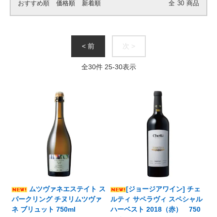
おすすめ順
価格順
新着順
全
30
商品
< 前
次 >
全
30
件
25
-
30
表示
ムツヴァネエステイト ス
[ジョージアワイン] チェ
パークリング チヌリムツヴァ
ルティ サペラヴィ スペシャル
ネ ブリュット 750ml
ハーベスト 2018（赤） 750