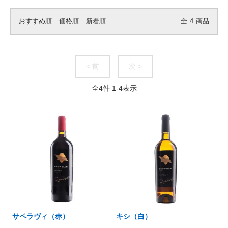
おすすめ順
価格順
新着順
全
4
商品
< 前
次 >
全
4
件
1
-
4
表示
サペラヴィ（赤）
キシ（白）